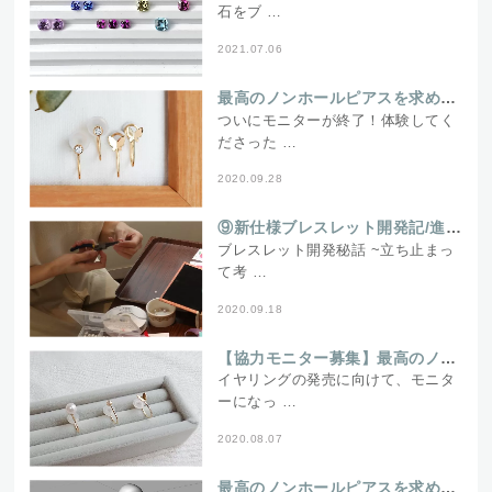
石をブ …
2021.07.06
最高のノンホールピアスを求めて～モニター終了！次のステップへ編～
ついにモニターが終了！体験してく
ださった …
2020.09.28
⑨新仕様ブレスレット開発記/進捗報告-開発の現在
ブレスレット開発秘話 ~立ち止まっ
て考 …
2020.09.18
【協力モニター募集】最高のノンホールピアスを求めて～試作品がついに到着！～
イヤリングの発売に向けて、モニタ
ーになっ …
2020.08.07
最高のノンホールピアスを求めて～試着テスト編④～