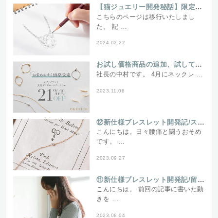
【猫ジュエリー開発秘話】限定「パータ」ネックレスはあの大人気アイテムから生まれた？
こちらのページは移行いたしまし
た。 記 …
2024.02.22
お試し価格商品の追加、試していただける価格
社長の中村です。 4月にネックレ …
2023.11.08
⑫新仕様ブレスレット開発記/スタッフたちにサンプルを渡してみました！
こんにちは。日々腰痛と闘うおそめ
です。 …
2023.09.27
⑪新仕様ブレスレット開発記/留めるんじゃなくて留まるんです
こんにちは。 前回の記事に書いた動
きを …
2023.08.04