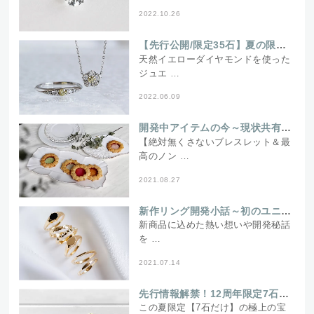
2022.10.26
【先行公開/限定35石】夏の限定商品は太陽のように輝く天然イエローダイヤモンド
天然イエローダイヤモンドを使った
ジュエ …
2022.06.09
開発中アイテムの今～現状共有会～
【絶対無くさないブレスレット＆最
高のノン …
2021.08.27
新作リング開発小話～初のユニセックスジュエリー～
新商品に込めた熱い想いや開発秘話
を …
2021.07.14
先行情報解禁！12周年限定7石の宝石～スタッフの仕入れ奮闘記～
この夏限定【7石だけ】の極上の宝