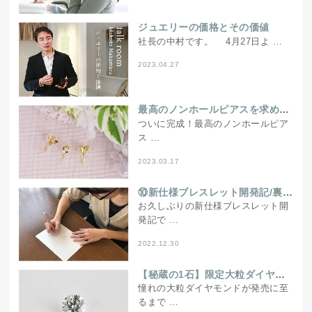
ジュエリーの価格とその価値
社長の中村です。 4月27日よ …
2023.04.27
最高のノンホールピアスを求めて～ついに完成編～
ついに完成！最高のノンホールピア
ス …
2023.03.17
⑩新仕様ブレスレット開発記/裏側でこんな動きをしてました
お久しぶりの新仕様ブレスレット開
発記で …
2022.12.30
【秘蔵の1石】限定大粒ダイヤモンドネックレスの秘密
憧れの大粒ダイヤモンドが発売に至
るまで …