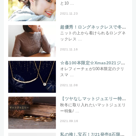
と10 …
2021.11.23
超優秀！ロングネックレスで冬コーデの悩みを解決♪
ニットの上から着けられるロングネ
ックレス …
2021.11.16
☆各100本限定☆Xmas2021ジュエリーを発売♪ダイヤモンドにハート＆キューピッドが隠れたネックレス2種
オレフィーチェが100本限定のクリ
スマ …
2021.11.08
【ツヤなしマットジュエリー特集】大人の秋冬トレンドアイテム
秋冬に取り入れたいマットジュエリ
ー特集/ …
2021.09.16
私の推し宝石！7/21発売8石限定クッションカット