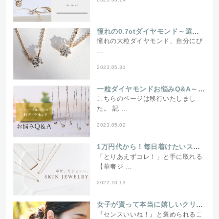
憧れの0.7ctダイヤモンド～選ぶポイントは？～
憧れの大粒ダイヤモンド、自分にぴ
…
2023.05.31
一粒ダイヤモンドお悩みQ&A～サイズは？年代別おすすめは？～
こちらのページは移行いたしまし
た。 記 …
2023.05.02
1万円代から！毎日着けたいスキンジュエリー
「とりあえずコレ！」と手に取れる
【華奢ジ …
2022.10.13
女子が貰って本当に嬉しいクリスマスプレゼント～私だったらこれが欲しい！～
『センスいいね！』と褒められるこ