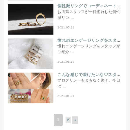
個性派リングでコーディネートにスパイスを
お洒落スタッフが一目惚れした個性
派リン …
2021.05.21
憧れのエンゲージリングをスタッフが本音で選んでみた！
憧れエンゲージリングをスタッフが
ご紹介 …
2021.05.17
こんな感じで着けたいな♡スタッフの妄想コーディネート/GWブログリレーvol.6
ブログリレーもまもなく終了。今日
は …
2021.05.04
1
2