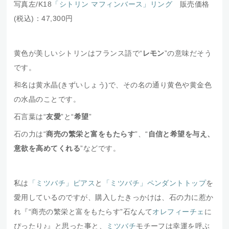
写真左/K18
「シトリン マフィンバース」リング
販売価格
(税込)：47,300円
黄色が美しいシトリンはフランス語で“
レモン
”の意味だそう
です。
和名は黄水晶(きずいしょう)で、その名の通り黄色や黄金色
の水晶のことです。
石言葉は“
友愛
”と“
希望
”
石の力は“
商売の繁栄と富をもたらす
”、“
自信と希望を与え、
意欲を高めてくれる
”などです。
私は
「ミツバチ」ピアス
と
「ミツバチ」ペンダントトップ
を
愛用しているのですが、購入したきっかけは、石の力に惹か
れ『“商売の繁栄と富をもたらす”石なんて
オレフィーチェ
に
ぴったり♪』と思った事と、
ミツバチ
モチーフは幸運を呼ぶ