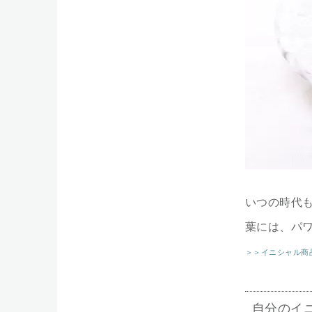
いつの時代
葉には、パ
＞＞イニシャル商
自分のイ