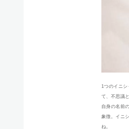
1つのイニ
て、不思議
自身の名前
象徴。イニ
ね。