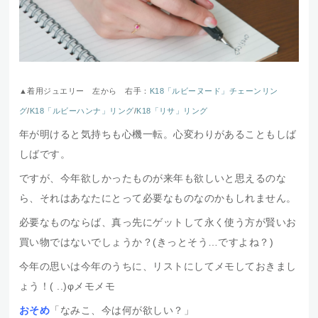
▲着用ジュエリー 左から 右手：
K18「ルビーヌード」チェーンリン
グ
/
K18「ルビーハンナ」リング
/
K18「リサ」リング
年が明けると気持ちも心機一転。心変わりがあることもしば
しばです。
ですが、今年欲しかったものが来年も欲しいと思えるのな
ら、それはあなたにとって必要なものなのかもしれません。
必要なものならば、真っ先にゲットして永く使う方が賢いお
買い物ではないでしょうか？(きっとそう…ですよね？)
今年の思いは今年のうちに、リストにしてメモしておきまし
ょう！( ..)φメモメモ
おそめ
「なみこ、今は何が欲しい？」