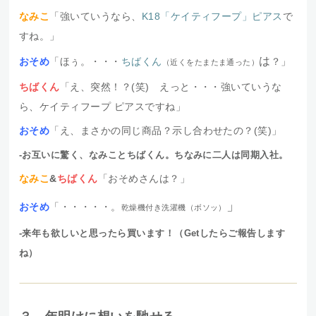
なみこ
「強いていうなら、
K18「ケイティフープ」ピアス
で
すね。」
は
おそめ
「ほぅ。・・・
ちばくん
？」
（近くをたまたま通った）
ちばくん
「え、突然！？(笑) えっと・・・強いていうな
ら、ケイティフープ ピアスですね」
おそめ
「え、まさかの同じ商品？示し合わせたの？(笑)」
-お互いに驚く、なみことちばくん。ちなみに二人は同期入社。
なみこ
&
ちばくん
「おそめさんは？」
」
おそめ
「・・・・・。
乾燥機付き洗濯機（ボソッ）
-来年も欲しいと思ったら買います！（Getしたらご報告します
ね）