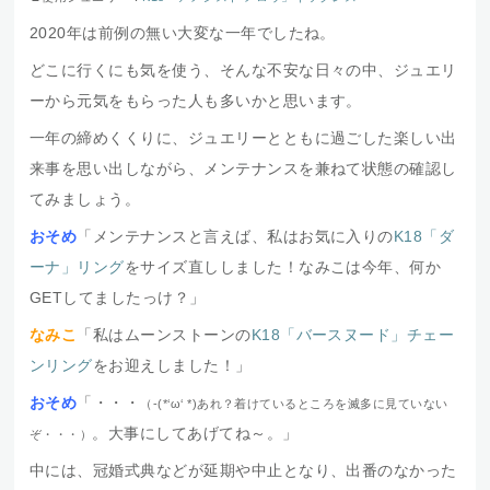
2020年は前例の無い大変な一年でしたね。
どこに行くにも気を使う、そんな不安な日々の中、ジュエリ
ーから元気をもらった人も多いかと思います。
一年の締めくくりに、ジュエリーとともに過ごした楽しい出
来事を思い出しながら、メンテナンスを兼ねて状態の確認し
てみましょう。
おそめ
「メンテナンスと言えば、私はお気に入りの
K18「ダ
ーナ」リング
をサイズ直ししました！なみこは今年、何か
GETしてましたっけ？」
なみこ
「私はムーンストーンの
K18「バースヌード」チェー
ンリング
をお迎えしました！」
おそめ
「・・・
（-(*‘ω‘ *)あれ？着けているところを滅多に見ていない
。大事にしてあげてね～。」
ぞ・・・）
中には、冠婚式典などが延期や中止となり、出番のなかった