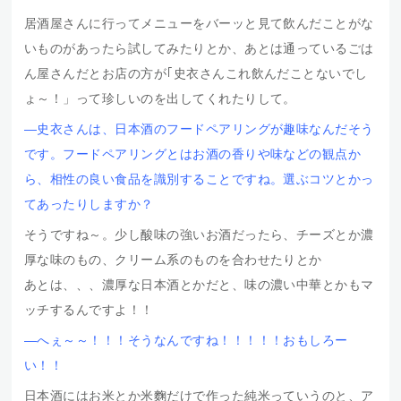
居酒屋さんに行ってメニューをバーッと見て飲んだことがな
いものがあったら試してみたりとか、あとは通っているごは
ん屋さんだとお店の方が｢史衣さんこれ飲んだことないでし
ょ～！」って珍しいのを出してくれたりして。
―史衣さんは、日本酒のフードペアリングが趣味なんだそう
です。フードペアリングとはお酒の香りや味などの観点か
ら、相性の良い食品を識別することですね。
選ぶコツとかっ
てあったりしますか？
そうですね～。少し酸味の強いお酒だったら、チーズとか濃
厚な味のもの、クリーム系のものを合わせたりとか
あとは、、、濃厚な日本酒とかだと、味の濃い中華とかもマ
ッチするんですよ！！
―へぇ～～！！！そうなんですね！！！！！おもしろー
い！！
日本酒にはお米とか米麴だけで作った純米っていうのと、ア