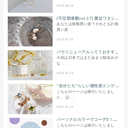
2023.08.23
[不定期連載vol.17] 最近ワタシこれ買いました！
あなたは衝動買い派？それとも計画
買い派 …
2023.07.31
バウリニューアルって？おすすめのセカンドマリッジジュエリーをご紹介♪
今回は日本ではまだあまり馴染みの
な …
2023.01.13
“自分たち”らしい個性派エンゲージリング選びのススメ
こちらのページは移行いたしまし
た。 記 …
2022.11.22
パーソナルカラーでコーデ3！ブルべ夏の私に似合うジュエリー
こちらのページは移行いたしまし