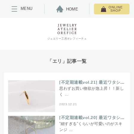
ONLINE
MENU
HOME
SHOP
ジュエリー工房オレフィーチェ
「エリ」記事一覧
[不定期連載vol.21] 最近ワタシこれ買いました！
思わずお買い物欲が急上昇！！新し
く …
2023.12.21
[不定期連載vol.20] 最近ワタシこれ買いました！
”細すぎる”くらいが可愛いのがスキ
ンジ …