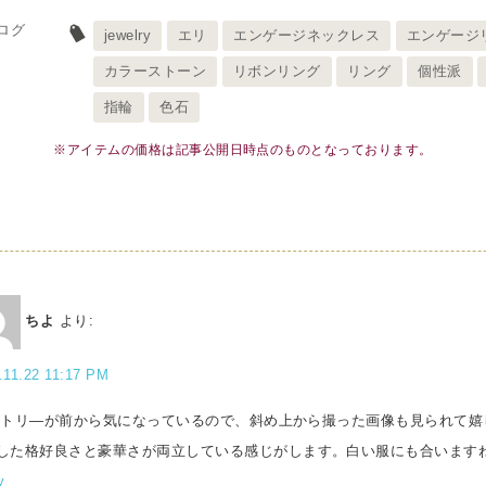
ログ
jewelry
エリ
エンゲージネックレス
エンゲージ
カラーストーン
リボンリング
リング
個性派
指輪
色石
※アイテムの価格は記事公開日時点のものとなっております。
ちよ
より:
.11.22 11:17 PM
3ctトリ―が前から気になっているので、斜め上から撮った画像も見られて
した格好良さと豪華さが両立している感じがします。白い服にも合います
y