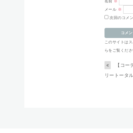
名前
※
メール
※
次回のコメ
このサイトはスパ
らをご覧くださ
【コーデ
リートータ