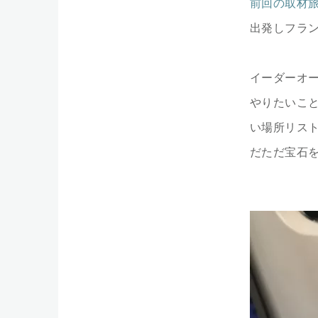
前回の取材
出発しフラ
イーダーオ
やりたいこ
い場所リス
だただ宝石