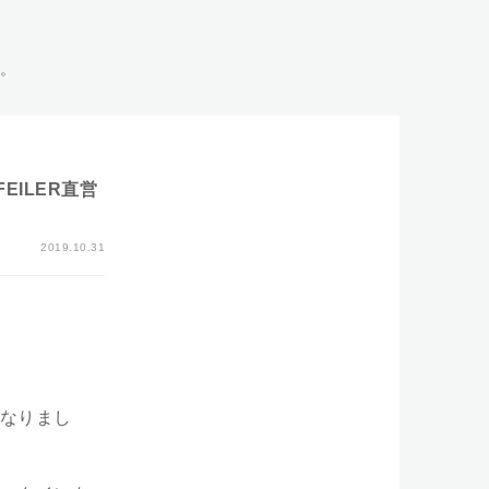
い。
ILER直営
2019.10.31
なりまし