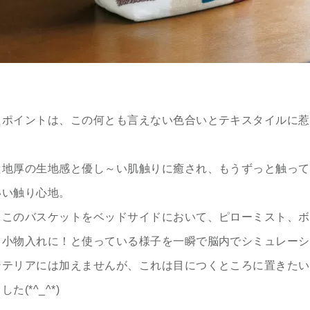
たポイントは、この何とも言えない色合いとテキスタイルに惹
た地厚の生地感と優し～い肌触りに癒され、もうずっと触って
いい触り心地。
、このバスケットをベッドサイドにおいて、ピローミスト、ボ
る小物入れに！と使っている様子を一瞬で脳内でシミュレーシ
ンテリアには加えませんが、これは目につくところに置きたい
た(*^_^*)