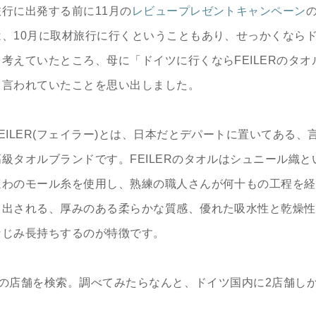
行に出発する前に11月の
レビュープレゼントキャンペーン
は、10月に取材旅行に行くということもあり、せっかくなら
考えていたところ、母に「ドイツに行くならFEILERのタオ
く言われていたことを思い出しました。
EILER(フェイラー)とは、日本だとデパートに置いてある、
級タオルブランドです。FEILERのタオルはシュニール織と
ほわのモール糸を使用し、熟練の職人さんが何十もの工程を経
り出される、厚みのある柔らかな質感、優れた吸水性と乾燥性
なじみ長持ちするのが特徴です。
ERの店舗を検索。調べてみたらなんと、ドイツ国内に2店舗し