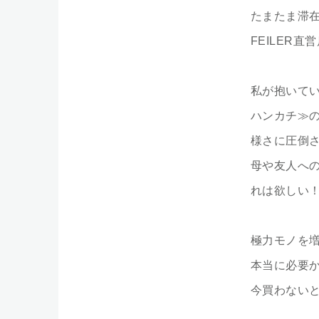
たまたま滞
FEILER
私が抱いてい
ハンカチ≫
様さに圧倒
母や友人へ
れは欲しい
極力モノを
本当に必要
今買わない