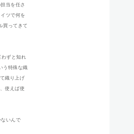
の担当を任さ
ドイツで何を
ル買ってきて
言わずと知れ
いう特殊な織
て織り上げ
、使えば使
かないんで