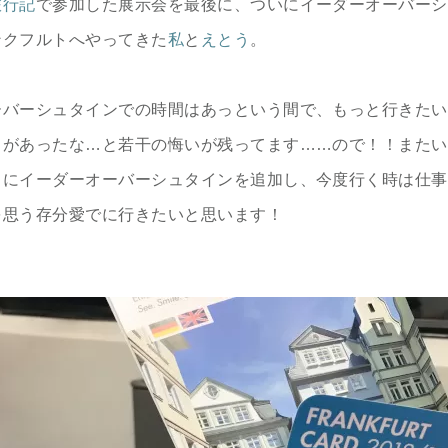
旅行記
で参加した展示会を最後に、ついにイーダーオーバーシ
ンクフルトへやってきた
私
と
えとう
。
ーバーシュタインでの時間はあっという間で、もっと行きたい
とがあったな…と若干の悔いが残ってます……ので！！またい
トにイーダーオーバーシュタインを追加し、今度行く時は仕事
を思う存分愛でに行きたいと思います！