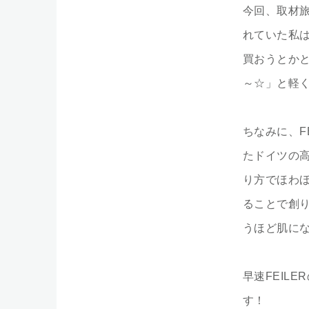
今回、取材旅
れていた私
買おうとかと
～☆」と軽
ちなみに、F
たドイツの高
り方でほわ
ることで創
うほど肌に
早速FEIL
す！