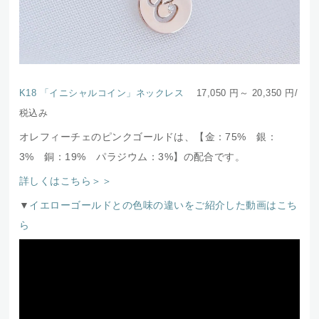
K18 「イニシャルコイン」ネックレス
17,050 円～ 20,350
円/
税込み
オレフィーチェのピンクゴールドは、【金：75% 銀：
3% 銅：19% パラジウム：3%】の配合です。
詳しくはこちら＞＞
▼
イエローゴールドとの色味の違いをご紹介した動画はこち
ら