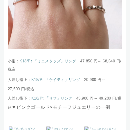
小指：
K18/Pt 「ミニスタッズ」リング
47,850 円～ 68,640
円/
税込
人差し指上：
K18/Pt 「ケイティ」リング
20,900 円～
27,500
円/税込
人差し指下：
K18/Pt 「リサ」リング
45,980 円～ 49,280
円/税
▼ピンクゴールド×モチーフジュエリーの一例
込