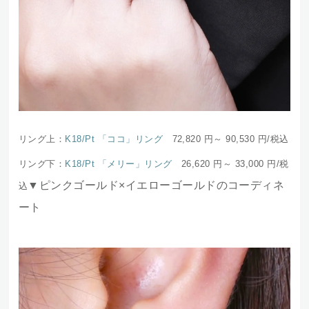
リング上：
K18/Pt 「ココ」リング
72,820 円～ 90,530
円/税込
リング下：
K18/Pt 「メリー」リング
26,620 円～ 33,000
円/税
▼ピンクゴールド×イエローゴールドのコーディネ
込
ート