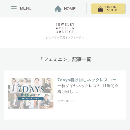
ONLINE
MENU
HOME
SHOP
ジュエリー工房オレフィーチェ
「フェミニン」記事一覧
7days着け回しネックレスコーデ！1本で最強【一粒ダイヤネックレス】
一粒ダイヤネックレスの《1週間☆
着け回し …
2021.03.05