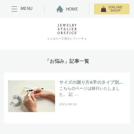
ONLINE
MENU
HOME
SHOP
ジュエリー工房オレフィーチェ
「お悩み」記事一覧
サイズの測り方&手のタイプ別選び方~私にぴったりなリングが欲しい！
こちらのページは移行いたしまし
た。 記 …
2021.06.24