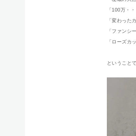
「100万・
「変わった
「ファンシ
「ローズカ
ということ