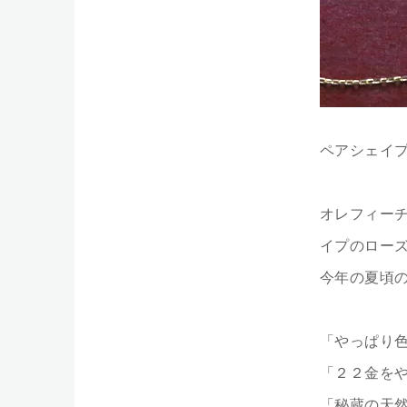
ペアシェイ
オレフィー
イプのロー
今年の夏頃
「やっぱり
「２２金を
「秘蔵の天然