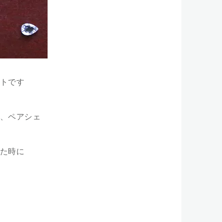
トです
、ペアシェ
た時に