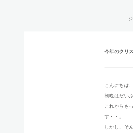
ジ
今年のクリ
こんにちは
朝晩はだい
これからも
す・・。
しかし、そ