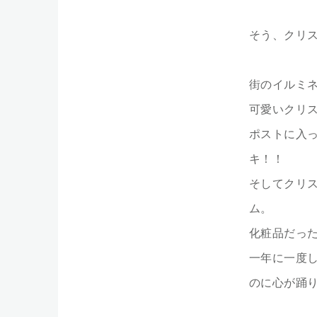
そう、クリ
街のイルミ
可愛いクリ
ポストに入
キ！！
そしてクリ
ム。
化粧品だっ
一年に一度
のに心が踊