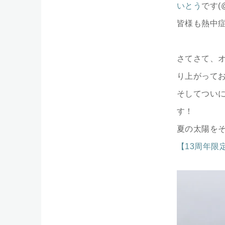
いとう
です(
皆様も熱中
さてさて、
り上がってお
そしてついに
す！
夏の太陽を
【13周年限