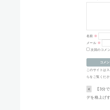
名前
※
メール
※
次回のコメ
このサイトはスパ
らをご覧くださ
【3分
デを格上げす