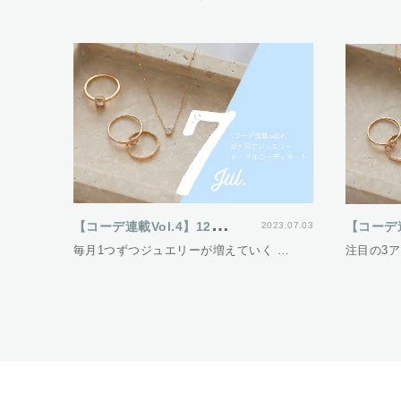
【
コーデ連載Vol.4】12ヵ月でジュエリートータルコーディネート
2023.07.03
毎月1つずつジュエリーが増えていく …
注目の3