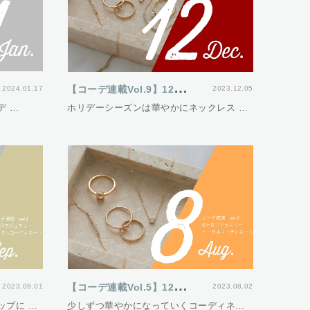
【
コーデ連載Vol.9】12ヵ月でジュエリートータルコーディネート
2024.01.17
2023.12.05
デ …
ホリデーシーズンは華やかにネックレス …
【
コーデ連載Vol.5】12ヵ月でジュエリートータルコーディネート
2023.09.01
2023.08.02
ップに …
少しずつ華やかになっていくコーディネー …