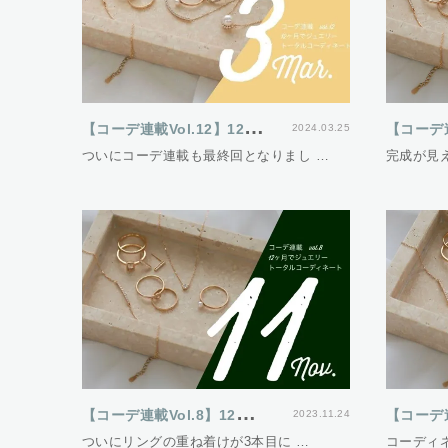
【
コーデ連載Vol.12】12ヵ月でジュエリートータルコーディネート
2024.03.25
ついにコーデ連載も最終回となりまし …
完成が見
【
コーデ連載Vol.8】12ヵ月でジュエリートータルコーディネート
2023.11.24
ついにリングの重ね着けが3本目に …
コーディ