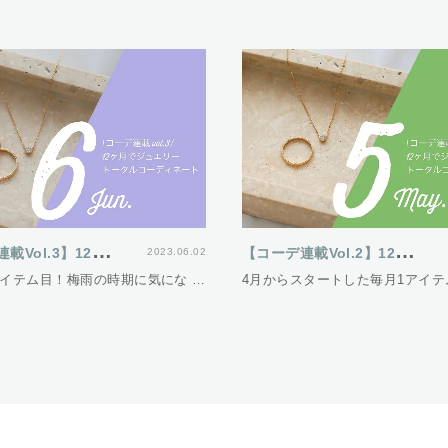
【
コーデ連載Vol.3】12ヵ月でジュエリートータルコーディネート
【
コーデ連載Vol.2】12ヵ月でジュエリートータルコーディネート
2023.06.02
アイテム目！梅雨の時期に気にな …
4月からスタートした毎月1アイテ