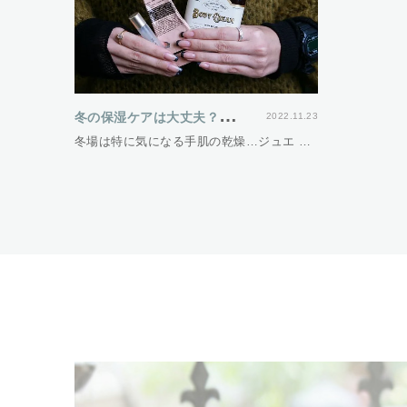
冬
の保湿ケアは大丈夫？スタッフの保湿愛用アイテムをご紹介♪
2022.11.23
冬場は特に気になる手肌の乾燥…ジュエ …