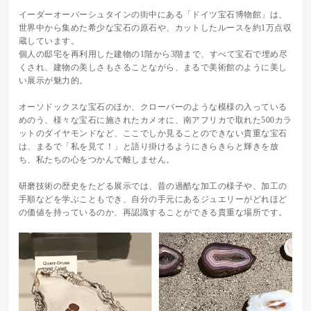
イーダーオーバーシュタインの街中にある「ドイツ宝石博物館」は、
世界中から集めた希少な宝石の原石や、カットしたルースを約1万点収
蔵しています。
個人の邸宅を再利用した建物の1階から3階まで、すべて宝石で埋め尽
くされ、建物の美しさもさることながら、まるで美術館のように美し
い展示が魅力的。
オーソドックスな宝石のほか、クローバーのような模様の入っている
めのう、様々な宝石に施されたカメオに、南アフリカで取れた500カラ
ットのダイヤモンドなど、ここでしか見ることのできない貴重な宝石
は、まるで「私を見て！」と語り掛けるようにきらきらと輝きを放
ち、私たちの心をつかんで離しません。
研磨技術の歴史をたどる展示では、昔の過酷な加工の様子や、加工の
手順などを学ぶこともでき、自分の手元にあるジュエリーがどれほど
の価値を持っているのか、再認識することができる貴重な場所です。