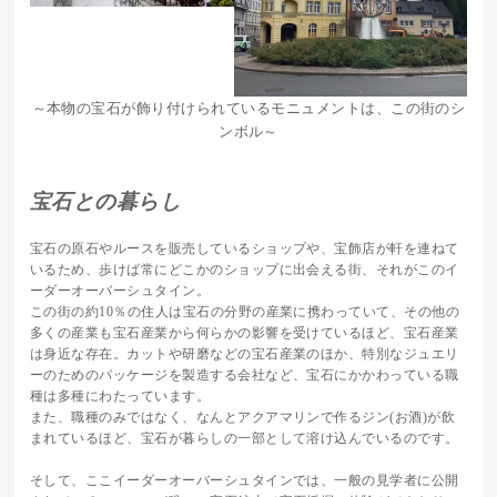
～本物の宝石が飾り付けられているモニュメントは、この街のシ
ンボル～
宝石との暮らし
宝石の原石やルースを販売しているショップや、宝飾店が軒を連ねて
いるため、歩けば常にどこかのショップに出会える街、それがこのイ
ーダーオーバーシュタイン。
この街の約10％の住人は宝石の分野の産業に携わっていて、その他の
多くの産業も宝石産業から何らかの影響を受けているほど、宝石産業
は身近な存在。カットや研磨などの宝石産業のほか、
特別なジュエリ
ーのためのパッケージを製造する会社など、宝石にかかわっている職
種は多種にわたっています。
また、職種のみではなく、なんとアクアマリンで作るジン(お酒)が飲
まれているほど、宝石が暮らしの一部として溶け込んでいるので
す。
そして、ここイーダーオーバーシュタインでは、一般の見学者に公開