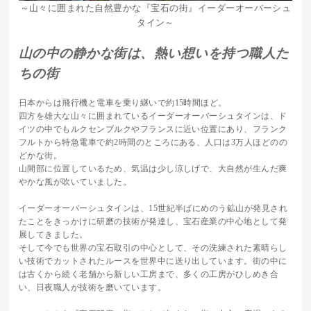
～山々に囲まれた自然豊かな『宝石の街』イーダーオーバーシュ
タイン～
山の中の静かな街は、熱い想いを持つ職人た
ちの街
日本からは飛行機と電車を乗り継いで約15時間ほど。
四方を雄大な山々に囲まれているイーダーオーバーシュタインは、ド
イツの中でもルクセンブルクやフランスに近い位置にあり、
フランク
フルトから特急電車で約2時間のところにある、人口は3万人ほどのの
どかな街。
山間部に位置しているため、気温は少し涼しげで、大自然が生んだ爽
やかな風が吹いていました。
イーダーオーバーシュタインは、15世紀半ばにめのう鉱山が発見され
たことをきっかけに研磨の技術が発達し、宝石産業の中心地として発
展してきました。
そして今でも世界の宝石取引の中心として、その洗練された素晴らし
い技術でカットされたルースを世界中に送り出しています。街の中に
は古くから続く老舗から新しい工房まで、多くの工房がひしめき合
い、日夜職人が技術を磨いています。