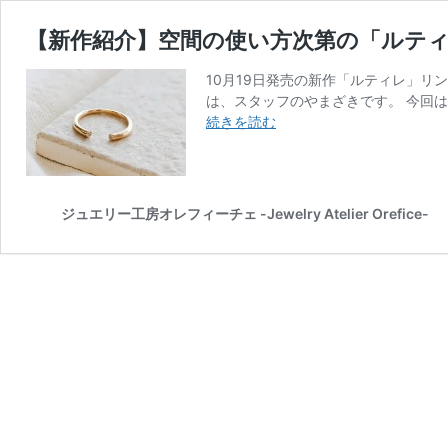
【新作紹介】空間の使い方次第の「ルテ
10月19日発売の新作「ルティレ」
は、スタッフのやまざきです。 今回は
【新
続きを読む
作
紹
介】
空
ジュエリー工房オレフィーチェ -Jewelry Atelier Orefice-
間
の
使
い
方
次
第
の
「ル
テ
ィ