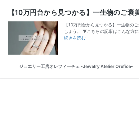
【10万円台から見つかる】一生物のご褒
【10万円台から見つかる】一生物のご
しょう。 ▼こちらの記事はこんな方に
【10
続きを読む
万
円
台
か
ジュエリー工房オレフィーチェ -Jewelry Atelier Orefice-
ら
見
つ
か
る】
一
生
物
の
ご
褒